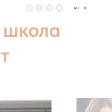
RU
IT
 школа
т