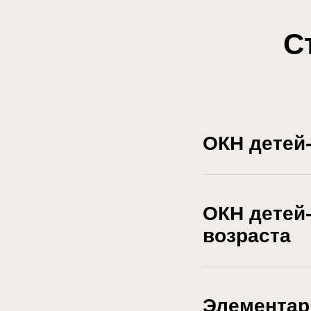
С
ОКН детей
ОКН детей
возраста
Элементар