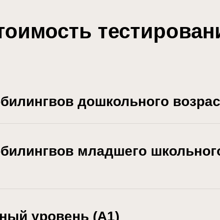
тоимость тестирован
-билингвов дошкольного возрас
-билингвов младшего школьног
ный уровень (А1)