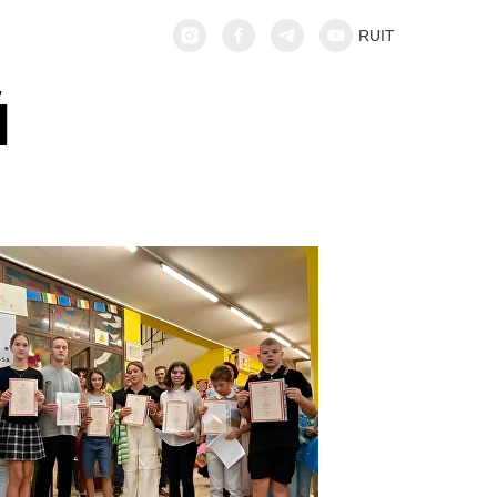
RU
IT
Й