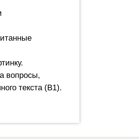
и
читанные
тинку.
а вопросы,
ого текста (В1).