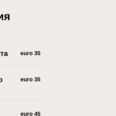
ия
та
euro 35
о
euro 35
euro 45