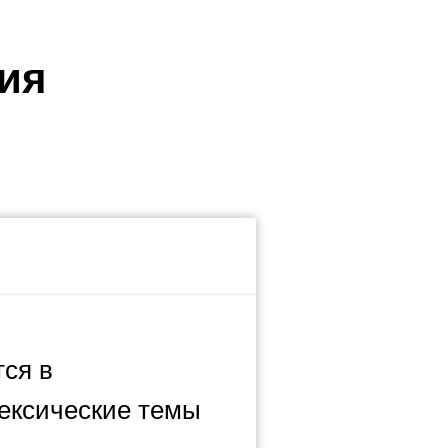
ия
ся в
Лексические темы