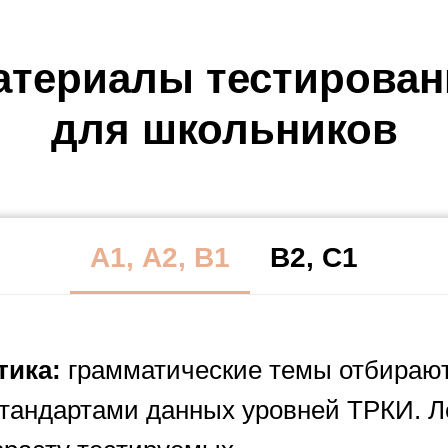
атериалы тестирован
для школьников
А1, А2, В1
В2, C1
тика:
грамматические темы отбирают
стандартами данных уровней ТРКИ. 