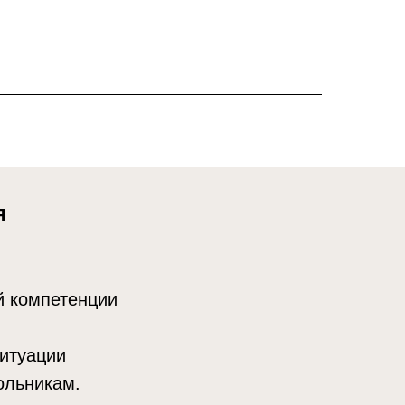
Я
й компетенции
ситуации
ольникам.