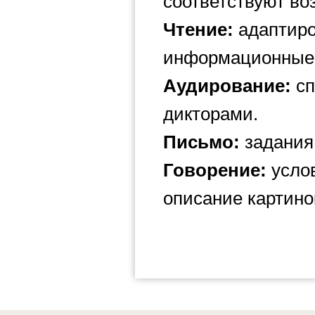
соответствуют во
Чтение:
адаптиро
информационные 
Аудирование:
сп
дикторами.
Письмо:
задания 
Говорение:
услов
описание картинок